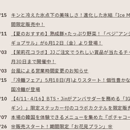
/15
キンと冷えた氷点下の美味しさ！進化した氷結「Ice Ma
間限定販売中！
/11
【夏のおすすめ】熟成豚×たっぷり野菜！「ベジ”アン
ギョプサル」が6月12日（金）より登場！
/03
【茉莉花コラボ】JJご注文でうれしい賞品が当たるチ
月30日まで開催中！
/03
台風による営業時間変更のお知らせ
/15
「冷麺フェア」5月18日(月)よりスタート！個性豊か
国冷麺が登場
/10
【4/11- 4/16】BTS・Jinがアンバサダーを務める「I
ギン）」限定ステッカー付のコラボカクテルを限定販
/07
本場の韓国を体験できるメニューを集めた『ポチャコ
/26
🌸販売スタート！期間限定「お花見プラン」🌸