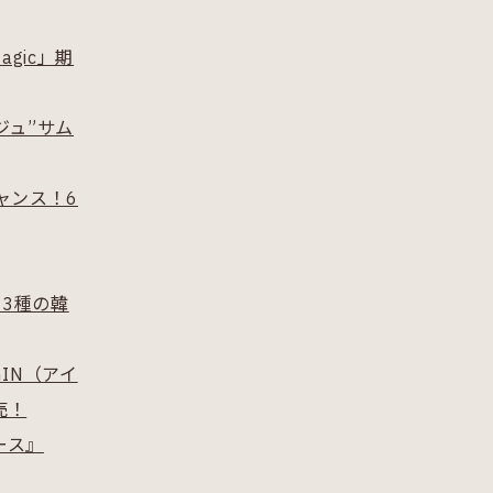
gic」期
ジュ”サム
ャンス！6
な3種の韓
GIN（アイ
売！
ース』