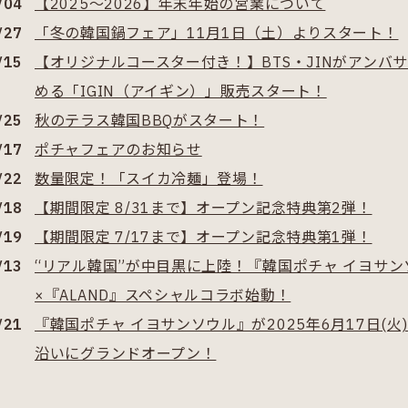
/04
【2025～2026】年末年始の営業について
/27
「冬の韓国鍋フェア」11月1日（土）よりスタート！
/15
【オリジナルコースター付き！】BTS・JINがアンバ
める「IGIN（アイギン）」販売スタート！
/25
秋のテラス韓国BBQがスタート！
/17
ポチャフェアのお知らせ
/22
数量限定！「スイカ冷麺」登場！
/18
【期間限定 8/31まで】オープン記念特典第2弾！
/19
【期間限定 7/17まで】オープン記念特典第1弾！
/13
“リアル韓国”が中目黒に上陸！『韓国ポチャ イヨサン
×『ALAND』スペシャルコラボ始動！
/21
『韓国ポチャ イヨサンソウル』が2025年6月17日(火
沿いにグランドオープン！